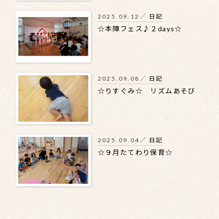
2025.09.12／
日記
☆本陣フェス♪２days☆
2025.09.08／
日記
☆りすぐみ☆ リズムあそび
2025.09.04／
日記
☆９月たてわり保育☆