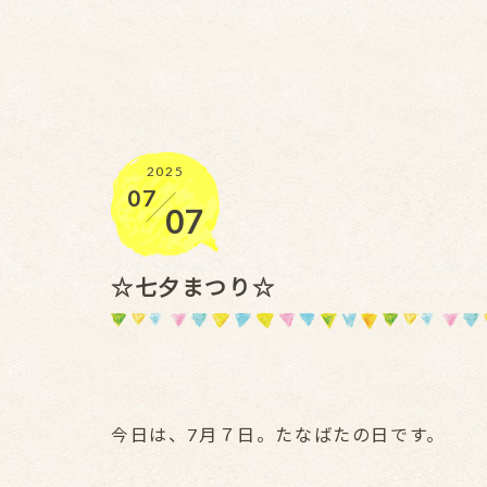
2025
07
／
07
☆七夕まつり☆
今日は、7月７日。たなばたの日です。