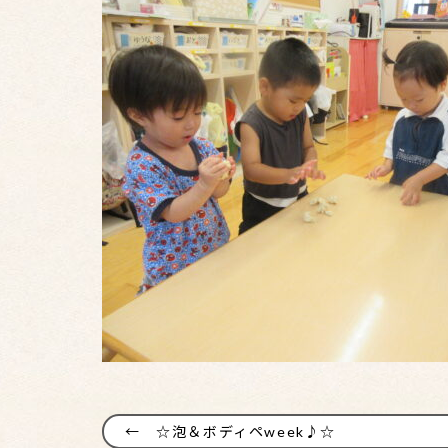
☆泡＆ボディペweek♪☆