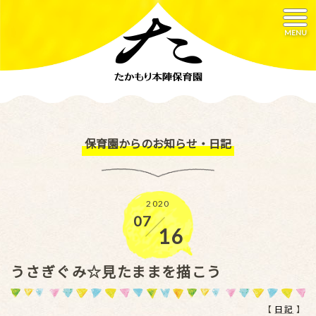
MENU
保育園からのお知らせ・日記
2020
07
／
16
うさぎぐみ☆見たままを描こう
【
日記
】