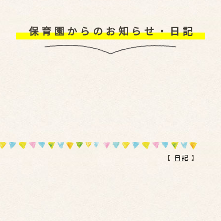
保育園からのお知らせ・日記
【
日記
】
。