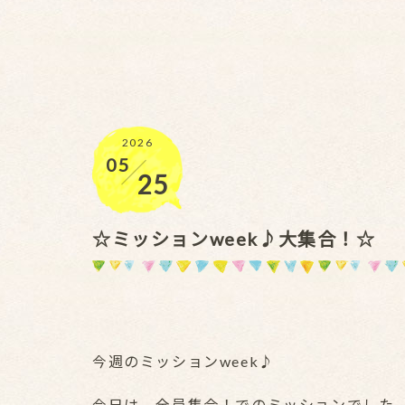
2026
05
／
25
☆ミッションweek♪大集合！☆
今週のミッションweek♪
今日は、全員集合！でのミッションでした