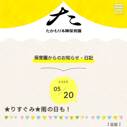
MENU
保育園からのお知らせ・日記
2019
05
／
20
★りすぐみ★雨の日も！
【
日記
】