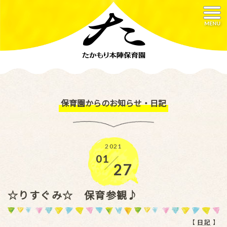
MENU
保育園からのお知らせ・日記
2021
01
／
27
☆りすぐみ☆ 保育参観♪
【
日記
】