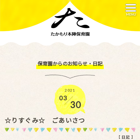
MENU
保育園からのお知らせ・日記
2021
03
／
30
☆りすぐみ☆ ごあいさつ
【
日記
】