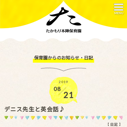
MENU
保育園からのお知らせ・日記
2019
08
／
21
デニス先生と英会話♪
【
日記
】