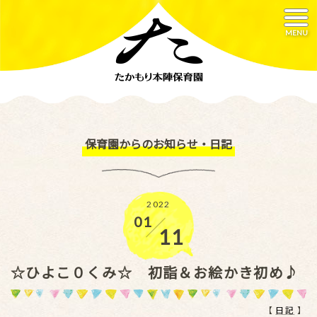
MENU
保育園からのお知らせ・日記
2022
01
／
11
☆ひよこ０くみ☆ 初詣＆お絵かき初め♪
【
日記
】