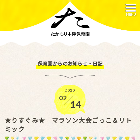
MENU
保育園からのお知らせ・日記
2020
02
／
14
★りすぐみ★ マラソン大会ごっこ＆リト
ミック